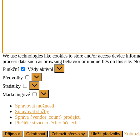
We use technologies like cookies to store and/or access device inform
process data such as browsing behavior or unique IDs on this site. No
Funkční
Funkční
Vždy aktivní
Předvolby
Předvolby
Statistiky
Statistiky
Marketingové
Marketingové
Spravovat možnosti
Spravovat služby
Správa {vendor_count} prodejců
Přečtěte si více o těchto účelech
Zobrazi
Přijmout
Odmítnout
Zobrazit předvolby
Uložit předvolby