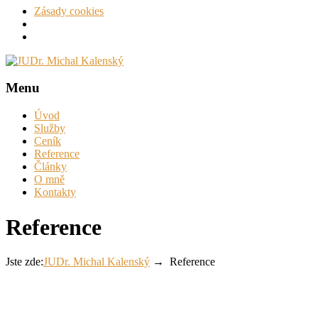
Zásady cookies
JUDr.
Menu
Michal
Úvod
Kalenský
Služby
Ceník
advokát
Reference
&
Články
insolvenční
O mně
správce
Kontakty
Reference
Jste zde:
JUDr. Michal Kalenský
→
Reference