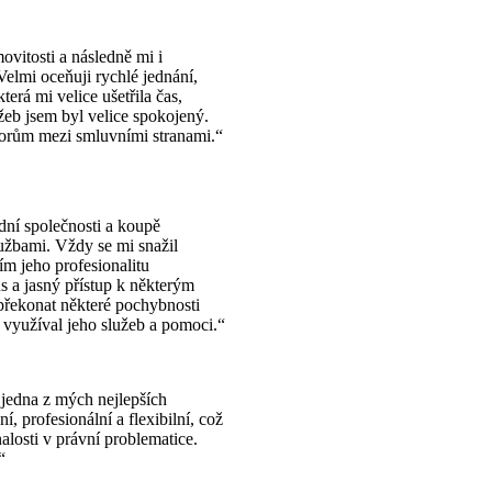
vitosti a následně mi i
elmi oceňuji rychlé jednání,
terá mi velice ušetřila čas,
užeb jsem byl velice spokojený.
orům mezi smluvními stranami.“
ní společnosti a koupě
užbami. Vždy se mi snažil
ím jeho profesionalitu
s a jasný přístup k některým
překonat některé pochybnosti
 využíval jeho služeb a pomoci.“
jedna z mých nejlepších
, profesionální a flexibilní, což
losti v právní problematice.
“