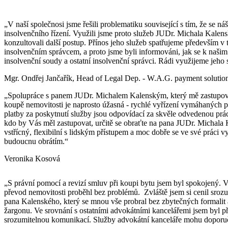
„V naší společnosi jsme řešili problematiku související s tím, že se ná
insolvenčního řízení. Využili jsme proto služeb JUDr. Michala Kalen
konzultovali další postup. Přínos jeho služeb spatřujeme především v 
insolvenčním správcem, a proto jsme byli informováni, jak se k našim
insolvenční soudy a ostatní insolvenční správci. Rádi využijeme jeho
Mgr. Ondřej Jančařík, Head of Legal Dep. - W.A.G. payment solutions
„Spolupráce s panem JUDr. Michalem Kalenským, který mě zastupov
koupě nemovitosti je naprosto úžasná - rychlé vyřízení vymáhaných 
platby za poskytnutí služby jsou odpovídací za skvěle odvedenou práci
kdo by Vás měl zastupovat, určitě se obraťte na pana JUDr. Michala 
vstřícný, flexibilní s lidským přístupem a moc dobře se ve své práci v
budoucnu obrátím.“
Veronika Kosová
„S právní pomocí a revizí smluv při koupi bytu jsem byl spokojený. V
převod nemovitosti proběhl bez problémů. Zvláště jsem si cenil sroz
pana Kalenského, který se mnou vše probral bez zbytečných formalit
žargonu. Ve srovnání s ostatními advokátními kancelářemi jsem byl p
srozumitelnou komunikací. Služby advokátní kanceláře mohu doporuč