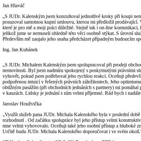
Jan Hlaváč
„S JUDr. Kalenským jsem konzultoval jednotlivé kroky při koupi nemo
posuzoval samotnou kupní smlouvu, kterou mi předložil prodávající. V
které je pro mě a moji práci důležité. Stejně tak i on-line komunikaci, k
jelikož jsme se nemuseli ohledně této věci osobně stýkat. S úrovní sl
Především mě zaujalo jeho snaha předcházet případným budoucím sp
Ing. Jan Kubánek
„S JUDr. Michalem Kalenským jsem spolupracoval při prodeji obchod
nemovitosti. Byl jsem nadmíru spokojený s poskytnutými právními sl
vyhovět, pokud jsem potřeboval jeho rychlou reakci. Oceňuji předevš
podpořenou intuicí v řešených právních záležitostech. Jeho optimismu
obtížným pasážím (při obchodních jednáních s partnery) mi pomáhal 
v kauzách. Lidsky je jednání s ním velmi příjemné. Rád bych i nadále
Jaroslav Houžvička
„Využít služeb pana JUDr. Michala Kalenského byla v poslední době 
rozhodnutí . Od začátku spolupráce byl jeho přístup velmi konstruktivní
mne velmi vyhovovalo. Oceňuji také jeho osobní přístup a hluboké zna
Určitě budu JUDr. Michala Kalenského doporučovat i ve svém okolí.