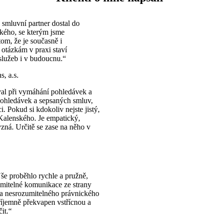
š smluvní partner dostal do
ského, se kterým jsme
tom, že je současně i
 otázkám v praxi staví
 služeb i v budoucnu.“
, a.s.
al při vymáhání pohledávek a
pohledávek a sepsaných smluv,
. Pokud si kdokoliv nejste jistý,
Kalenského. Je empatický,
yzná. Určitě se zase na něho v
še proběhlo rychle a pružně,
umitelné komunikace ze strany
 a nesrozumitelného právnického
říjemně překvapen vstřícnou a
it.“